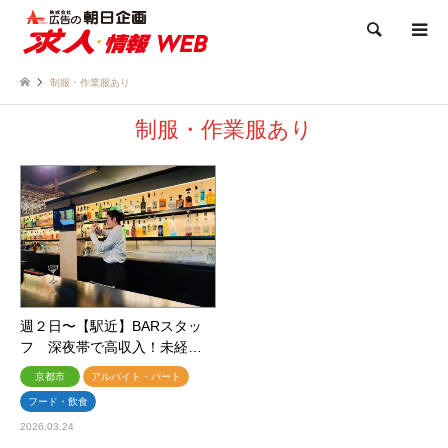
検索
制服・作業服あり
制服・作業服あり
週２日〜【駅近】BARスタッ
フ 深夜帯で高収入！未経…
京都市
アルバイト・パート
フード・飲食
2026.03.24